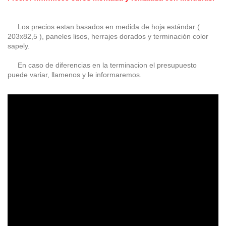
Los precios estan basados en medida de hoja estándar (
203x82,5 ), paneles lisos, herrajes dorados y terminación color
sapely.
En caso de diferencias en la terminacion el presupuesto
puede variar, llamenos y le informaremos.