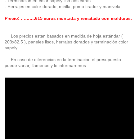
- Terminación en color sapely liso dos caras.
- Herrajes en color dorado, mirilla, pomo tirador y manivela.
Precio: ……….615 euros montada y rematada con molduras.
Los precios estan basados en medida de hoja estándar (
203x82,5 ), paneles lisos, herrajes dorados y terminación color
sapely.
En caso de diferencias en la terminacion el presupuesto
puede variar, llamenos y le informaremos.