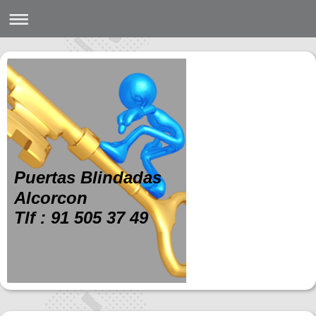
Puertas Blindadas
Alcorcon
Tlf : 91 505 37 49