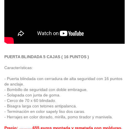
PUERTA BLINDADA 5 CAJAS ( 16 PUNTOS )
Características:
- Puerta blindada con cerradura de alta seguridad con 16 puntos
de anclaje.
- Bombillo de seguridad con doble embrague.
- Solapada con junta de goma.
- Cerco de 70 x 60 blindado.
- Bisagra larga con tetones antipalanca.
- Terminación en color sapely liso dos caras.
- Herrajes en color dorado, mirilla, pomo tirador y manivela.
Precio: ……….655 euros montada y rematada con molduras.