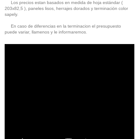
Los precios estan basados en medida de hoja estándar (
203x82,5 ), paneles lisos, herrajes dorados y terminación color
sapely.
En caso de diferencias en la terminacion el presupuesto
puede variar, llamenos y le informaremos.